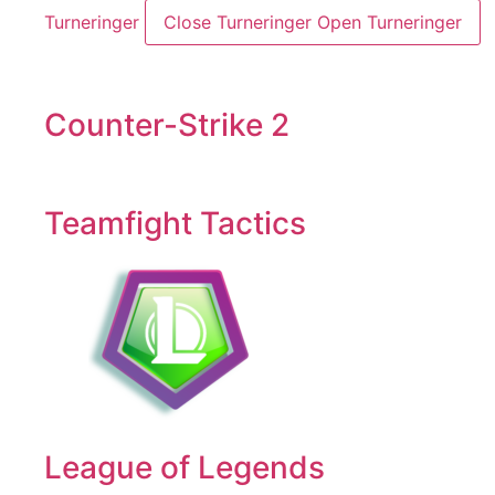
Turneringer
Close Turneringer
Open Turneringer
Counter-Strike 2
Teamfight Tactics
League of Legends